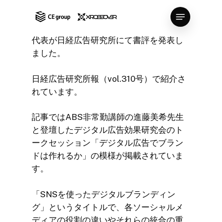
Skip
Menu
to
Close
main
代表が日経広告研究所にて書評を発表し
Menu
content
ました。
日経広告研究所報（vol.310号）で紹介さ
れています。
記事ではABS非常勤講師の進藤美希先生
と登壇したデジタル広告効果研究会のト
ークセッション「デジタル広告でブラン
ドは作れるか」の模様が掲載されていま
す。
「SNSを使ったデジタルブランディン
グ」というタイトルで、各ソーシャルメ
ディアの役割の違いやそれらの統合の重