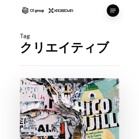
Skip
Menu
to
Close
main
Menu
content
Tag
クリエイティブ