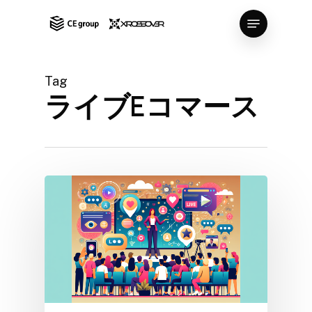
Skip
Menu
to
Close
main
Menu
content
Tag
ライブEコマース