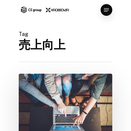
Skip
Menu
to
Close
main
Menu
content
Tag
売上向上