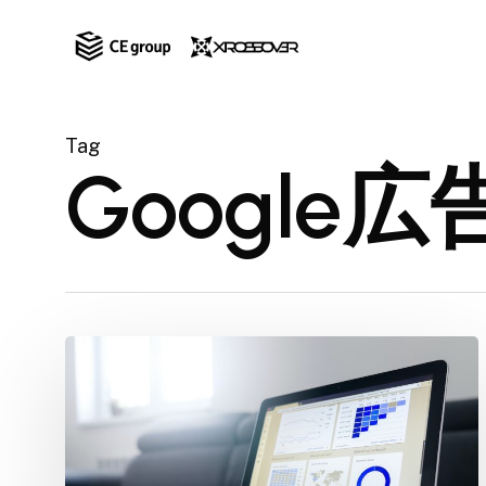
Skip
to
main
content
Tag
Google広