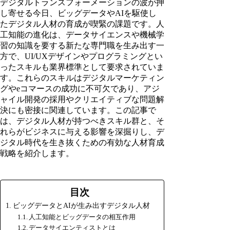
デジタルトランスフォーメーションの波が押
し寄せる今日、ビッグデータやAIを駆使し
たデジタル人材の育成が喫緊の課題です。人
工知能の進化は、データサイエンスや機械学
習の知識を要する新たな専門職を生み出す一
方で、UI/UXデザインやプログラミングとい
ったスキルも業界標準として要求されていま
す。これらのスキルはデジタルマーケティン
グやeコマースの成功に不可欠であり、アジ
ャイル開発の採用やクリエイティブな問題解
決にも密接に関連しています。この記事で
は、デジタル人材が持つべきスキル群と、そ
れらがビジネスに与える影響を深掘りし、デ
ジタル時代を生き抜くための有効な人材育成
戦略を紹介します。
目次
ビッグデータとAIが生み出すデジタル人材
人工知能とビッグデータの相互作用
データサイエンティストとは