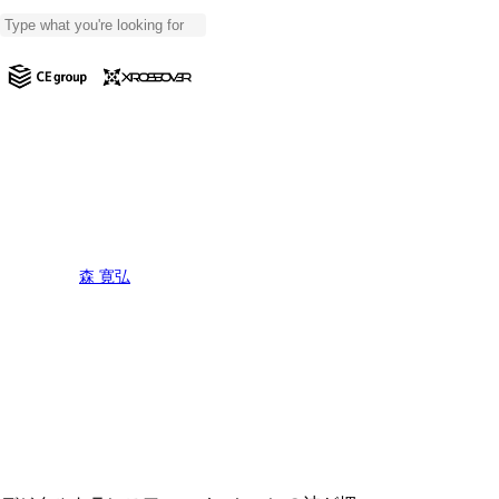
Skip
to
Close
main
Close
Search
content
Menu
デジタルマーケティング
ビジネス
【デジタル人材】未来を担う
デジタル人材を解説
By
森 寛弘
2024年4月15日