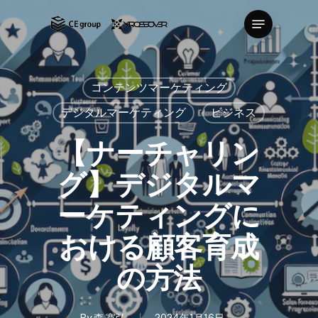
Skip
Menu
to
Close
main
Menu
content
コンテンツマーケティング
デジタルマーケティング
ビジネス
【ナーチャリン
グ】デジタルマ
ーケティングに
おける顧客育成
の方法