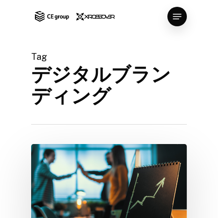
Skip
Menu
to
Close
main
Menu
content
Tag
デジタルブラン
ディング