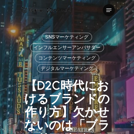
Skip
Menu
to
Close
main
Menu
content
SNSマーケティング
インフルエンサーアンバサダー
コンテンツマーケティング
デジタルマーケティング
【D2C時代にお
けるブランドの
作り方】欠かせ
ないのは「ブラ