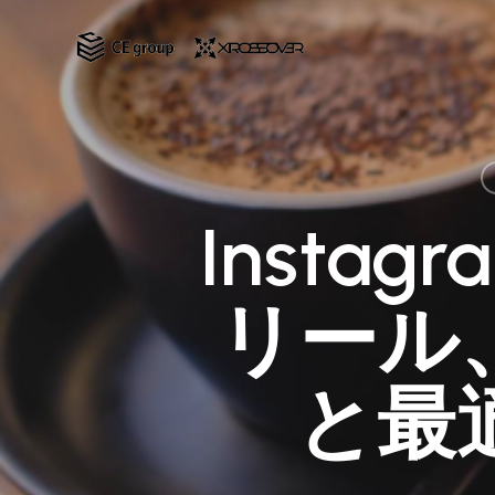
Skip
to
main
content
Inst
リール
と最