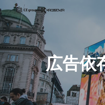
Skip
to
main
content
広告依