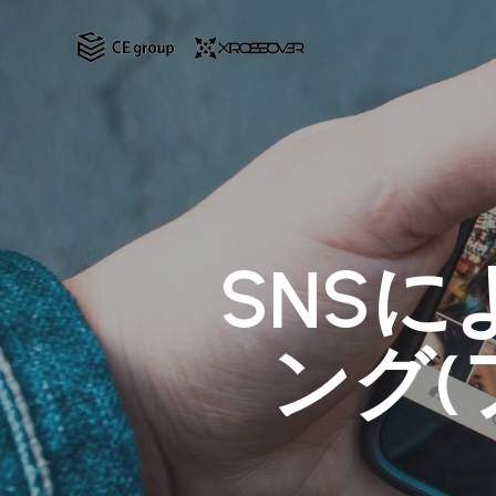
Skip
to
main
content
SNS
ング(